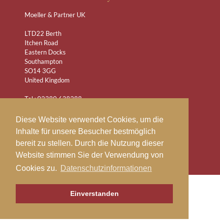
Moeller & Partner UK
LTD22 Berth
Itchen Road
Eastern Docks
Southampton
SO14 3GG
United Kingdom
Tel.: 02380 638288
Mobile: 07767 885523
(24/7) +(49) 471 / 9 46 09 - 0
Diese Website verwendet Cookies, um die
Inhalte für unsere Besucher bestmöglich
southampton@moeller-expert.com
bereit zu stellen. Durch die Nutzung dieser
www.moeller-automotive.com
Website stimmen Sie der Verwendung von
Cookies zu.
Datenschutzinformationen
NAVIGATION
© 2026 COPYRIGHT
Einverstanden
ÜBERSPRINGEN
Impressum
Datenschutz