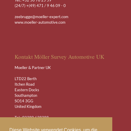
(24/7) +(49) 471 / 9 46 09 - 0
zeebrugge@moeller-expert.com
www.moeller-automotive.com
Kontakt Möller Survey Automotive UK
Moeller & Partner UK
LTD22 Berth
Itchen Road
Eastern Docks
Southampton
SO14 3GG
United Kingdom
Tel.: 02380 638288
Mobile: 07767 885523
(24/7) +(49) 471 / 9 46 09 - 0
Diese Website verwendet Cookies, um die